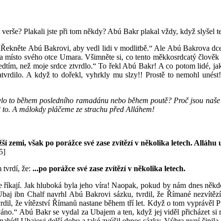
verše? Plakali jste při tom někdy? Abú Bakr plakal vždy, když slyšel ten
„Řekněte Abú Bakrovi, aby vedl lidi v modlitbě.“ Ale Abú Bakrova dcera
rhla místo svého otce Umara. Všimněte si, co tento měkkosrdcatý člověk ř
ředtím, než moje srdce ztvrdlo.“ To řekl Abú Bakr! A co potom lidé, j
 zatvrdilo. A když to dořekl, vyhrkly mu slzy!! Prostě to nemohl unés
ylo to během posledního ramadánu nebo během poutě? Proč jsou naše srd
i to. A málokdy pláčeme ze strachu před Alláhem!
ší zemi, však po porážce své zase zvítězí v několika letech. Alláhu u
5]
 tvrdí, že:
...po porážce své zase zvítězí v několika letech.
 říkají. Jak hluboká byla jeho víra! Naopak, pokud by nám dnes někdo
aj ibn Chalf navrhl Abú Bakrovi sázku, tvrdil, že Římané nezvítězí a
dil, že vítězství Římanů nastane během tří let. Když o tom vyprávěl P
áno.“ Abú Bakr se vydal za Ubajem a ten, když jej viděl přicházet si m
 nabídl Ubajovi delší dobu a také zvýšil obnos sázky. Výhra nyní činila 