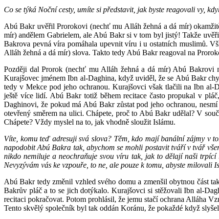
Co se týká Noční cesty, umíte si představit, jak byste reagovali vy, kd
Abú Bakr uvěřil Prorokovi (nechť mu Alláh žehná a dá mír) okamžitě,
mír) andělem Gabrielem, ale Abú Bakr si v tom byl jistý! Takže uvěřit
Bakrova pevná víra pomáhala upevnit víru i u ostatních muslimů. Vš
Alláh žehná a dá mír) slova. Takto tedy Abú Bakr reagoval na Prorok
Později dal Prorok (nechť mu Alláh žehná a dá mír) Abú Bakrovi n
Kurajšovec jménem Ibn al-Daghina, když uviděl, že se Abú Bakr chys
tedy v Mekce pod jeho ochranou. Kurajšovci však tlačili na Ibn al-
ještě více lidí. Abú Bakr totiž během recitace často propukal v pláč,
Daghinovi, že pokud má Abú Bakr zůstat pod jeho ochranou, nesmí 
otevřený směrem na ulici. Chápete, proč to Abú Bakr udělal? V součas
Chápete? Vždy myslel na to, jak vhodně sloužit Islámu.
Víte, komu teď adresuji svá slova? Těm, kdo mají banální zájmy v tom
napodobit Abú Bakra tak, abychom se mohli postavit tváří v tvář všem
nikdo nemiluje a neochraňuje svou víru tak, jak to dělají naši trpí
Nevyzývám vás ke vzpouře, to ne, ale pouze k tomu, abyste milovali I
Abú Bakr tedy změnil vzhled svého domu a zmenšil obytnou část tak, 
Bakrův pláč a to se jich dotýkalo. Kurajšovci si stěžovali Ibn al-D
recitaci pokračovat. Potom prohlásil, že jemu stačí ochrana Alláha V
Tento skvělý společník byl tak oddán Koránu, že pokaždé když slyšel 