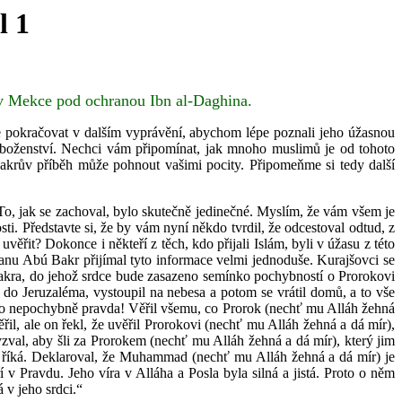
l 1
v Mekce pod ochranou Ibn al-Daghina.
 pokračovat v dalším vyprávění, abychom lépe poznali jeho úžasnou
 náboženství. Nechci vám připomínat, jak mnoho muslimů je od tohoto
akrův příběh může pohnout vašimi pocity. Připomeňme si tedy další
To, jak se zachoval, bylo skutečně jedinečné. Myslím, že vám všem je
ti. Představte si, že by vám nyní někdo tvrdil, že odcestoval odtud, z
ěřit? Dokonce i někteří z těch, kdo přijali Islám, byli v úžasu z této
ranu Abú Bakr přijímal tyto informace velmi jednoduše. Kurajšovci se
 Bakra, do jehož srdce bude zasazeno semínko pochybností o Prorokovi
 do Jeruzaléma, vystoupil na nebesa a potom se vrátil domů, a to vše
 to nepochybně pravda! Věřil všemu, co Prorok (nechť mu Alláh žehná
l, ale on řekl, že uvěřil Prorokovi (nechť mu Alláh žehná a dá mír),
zval, aby šli za Prorokem (nechť mu Alláh žehná a dá mír), který jim
r) říká. Deklaroval, že Muhammad (nechť mu Alláh žehná a dá mír) je
 Pravdu. Jeho víra v Alláha a Posla byla silná a jistá. Proto o něm
 v jeho srdci.“