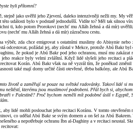
ybyste byli přítomní?
 stejně jako uvěřil jeho Zjevení, daleko intenzivněji nežli my. My vě
 této události bylo v podstatě jednodušší. Vidíte to? Měl tak silnou v
ichni ti, kdo potom Prorokovi (nechť mu Alláh žehná a dá mír) uvěři
ovu (nechť mu Alláh žehná a dá mír) zázračnou cestu.
a výběr, zda chce emigrovat s ostatními muslimy do Abisynie nebo 
tá odcestovat, požádal jej, aby zůstal v Mekce, protože Abú Bakr byl
Daghinu, že pokud je Abú Bakr pod jeho ochranou, musí mu zakázat re
 jeho reakce byly velmi zvláštní. Když lidé slyšeli jeho recitaci a plá
recitovat Korán. Abú Bakr však na ně vyzrál tím, že poněkud změnil
nosti také mají domy určité části otevřené, třeba balkóny, ale Abú Bak
to životě a zaměřují se pouze na světské radovánky. Takoví lidé si mus
u neštěstí, kterému jsou muslimové podrobeni. Přál bych si, abychom b
cí bratři v Palestině? Proč bychom neměli mít podobné úsilí v Egyptě, 
slám.
aby lidé mohli poslouchat jeho recitaci Koránu. V tomto otevřeném nád
aghinovi, co udělal Abú Bakr se svým domem a on šel za Abú Bakrem. T
znešeného a nepotřebuje ochranu Ibn al-Daghiny a v recitaci neustal. 
recitovat: