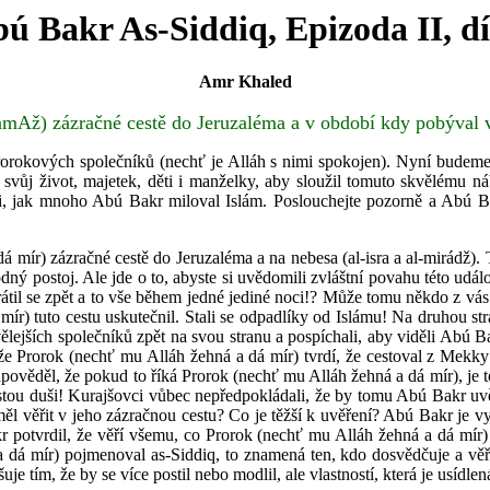
ú Bakr As-Siddiq, Epizoda II, dí
Amr Khaled
mAž) zázračné cestě do Jeruzaléma a v období kdy pobýval 
orokových společníků (nechť je Alláh s nimi spokojen). Nyní budeme
, svůj život, majetek, děti i manželky, aby sloužil tomuto skvělému
ili, jak mnoho Abú Bakr miloval Islám. Poslouchejte pozorně a Abú B
mír) zázračné cestě do Jeruzaléma a na nebesa (al-isra a al-mirádž). 
ný postoj. Ale jde o to, abyste si uvědomili zvláštní povahu této událos
átil se zpět a to vše během jedné jediné noci!? Může tomu někdo z vás uv
mír) tuto cestu uskutečnil. Stali se odpadlíky od Islámu! Na druhou st
vělejších společníků zpět na svou stranu a pospíchali, aby viděli Abú
 že Prorok (nechť mu Alláh žehná a dá mír) tvrdí, že cestoval z Mekky
pověděl, že pokud to říká Prorok (nechť mu Alláh žehná a dá mír), je
stou duši! Kurajšovci vůbec nepředpokládali, že by tomu Abú Bakr uvěři
ěl věřit v jeho zázračnou cestu? Co je těžší k uvěření? Abú Bakr je vy
kr potvrdil, že věří všemu, co Prorok (nechť mu Alláh žehná a dá mí
dá mír) pojmenoval as-Siddiq, to znamená ten, kdo dosvědčuje a věří v
 tím, že by se více postil nebo modlil, ale vlastností, která je usídlená