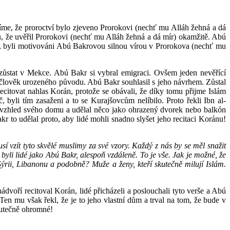
říme, že proroctví bylo zjeveno Prorokovi (nechť mu Alláh žehná a dá
íru, že uvěřil Prorokovi (nechť mu Alláh žehná a dá mír) okamžitě. Abú
li, byli motivováni Abú Bakrovou silnou vírou v Prorokova (nechť mu
zůstat v Mekce. Abú Bakr si vybral emigraci. Ovšem jeden nevěřící
 člověk urozeného původu. Abú Bakr souhlasil s jeho návrhem. Zůstal
citovat nahlas Korán, protože se obávali, že díky tomu přijme Islám
č, byli tím zasaženi a to se Kurajšovcům nelíbilo. Proto řekli Ibn al-
 vzhled svého domu a udělal něco jako ohrazený dvorek nebo balkón
r to udělal proto, aby lidé mohli snadno slyšet jeho recitaci Koránu!
í vzít tyto skvělé muslimy za své vzory. Každý z nás by se měl snažit
yli lidé jako Abú Bakr, alespoň vzdáleně. To je vše. Jak je možné, že
Sýrii, Libanonu a podobně? Muže a ženy, kteří skutečně milují Islám.
voří recitoval Korán, lidé přicházeli a poslouchali tyto verše a Abú
en mu však řekl, že je to jeho vlastní dům a trval na tom, že bude v
Skutečně ohromné!