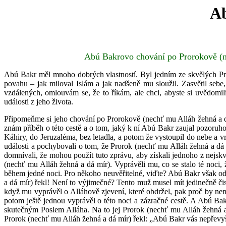
Ab
Abú Bakrovo chování po Prorokově (n
Abú Bakr měl mnoho dobrých vlastností. Byl jedním ze skvělých Pr
povahu – jak miloval Islám a jak nadšeně mu sloužil. Zasvětil sebe
vzdálených, omlouvám se, že to říkám, ale chci, abyste si uvědom
události z jeho života.
Připomeňme si jeho chování po Prorokově (nechť mu Alláh žehná a dá 
znám příběh o této cestě a o tom, jaký k ní Abú Bakr zaujal pozoruhod
Káhiry, do Jeruzaléma, bez letadla, a potom že vystoupil do nebe a vr
události a pochybovali o tom, že Prorok (nechť mu Alláh žehná a dá 
domnívali, že mohou použít tuto zprávu, aby získali jednoho z nejsk
(nechť mu Alláh žehná a dá mír). Vyprávěli mu, co se stalo té noci,
během jedné noci. Pro někoho neuvěřitelné, viďte? Abú Bakr však od
a dá mír) řekl! Není to výjimečné? Tento muž musel mít jedinečně či
když mu vyprávěl o Alláhově zjevení, které obdržel, pak proč by nem
potom ještě jednou vyprávěl o této noci a zázračné cestě. A Abú Ba
skutečným Poslem Alláha. Na to jej Prorok (nechť mu Alláh žehná a 
Prorok (nechť mu Alláh žehná a dá mír) řekl: „Abú Bakr vás nepřevyšuje