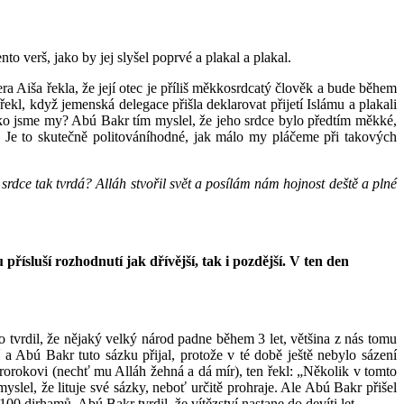
to verš, jako by jej slyšel poprvé a plakal a plakal.
 Aiša řekla, že její otec je příliš měkkosrdcatý člověk a bude během
ekl, když jemenská delegace přišla deklarovat přijetí Islámu a plakali
ako jsme my? Abú Bakr tím myslel, že jeho srdce bylo předtím měkké,
t! Je to skutečně politováníhodné, jak málo my pláčeme při takových
ce tak tvrdá? Alláh stvořil svět a posílám nám hojnost deště a plné
 přísluší rozhodnutí jak dřívější, tak i pozdější. V ten den
 tvrdil, že nějaký velký národ padne během 3 let, většina z nás tomu
 Abú Bakr tuto sázku přijal, protože v té době ještě nebylo sázení
rorokovi (nechť mu Alláh žehná a dá mír), ten řekl: „Několik v tomto
yslel, že lituje své sázky, neboť určitě prohraje. Ale Abú Bakr přišel
100 dirhamů. Abú Bakr tvrdil, že vítězství nastane do devíti let.