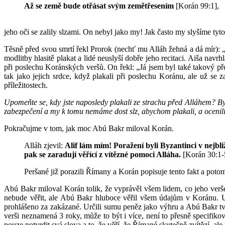
Až se země bude otřásat svým zemětřesením
[Korán 99:1],
jeho oči se zalily slzami. On nebyl jako my! Jak často my slyšíme tyto 
Těsně před svou smrtí řekl Prorok (nechť mu Alláh žehná a dá mír): 
modlitby hlasitě plakat a lidé neuslyší dobře jeho recitaci. Aiša nav
při poslechu Koránských veršů. On řekl: „Já jsem byl také takový p
tak jako jejich srdce, když plakali při poslechu Koránu, ale už se
příležitostech.
Upomeňte se, kdy jste naposledy plakali ze strachu před Alláhem? B
zabezpečení a my k tomu nemáme dost slz, abychom plakali, a ocenil
Pokračujme v tom, jak moc Abú Bakr miloval Korán.
Alláh zjevil:
Alif lám mím! Poražení byli Byzantinci v nejbliž
pak se zaradují věřící z vítězné pomoci Alláha.
[Korán 30:1-
Peršané již porazili Římany a Korán popisuje tento fakt a potom
Abú Bakr miloval Korán tolik, že vyprávěl všem lidem, co jeho verše
nebude věřit, ale Abú Bakr hluboce věřil všem údajům v Koránu. Ub
prohlášeno za zakázané. Určili sumu peněz jako výhru a Abú Bakr tvr
verši neznamená 3 roky, může to být i více, není to přesně specifikov
pouze potvrdit svá slova a to, že věří, že Římané skutečně zvítězí, ale