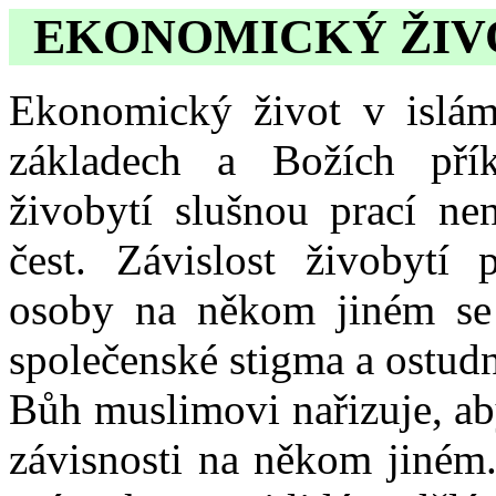
EKONOMICKÝ ŽIV
Ekonomický život v islám
základech a Božích přík
živobytí slušnou prací nen
čest. Závislost živobytí 
osoby na někom jiném se 
společenské stigma a ostud
Bůh muslimovi nařizuje, ab
závisnosti na někom jiném.