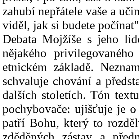
zahubí nepřátele vaše a učin
viděl, jak si budete počínat
Debata Mojžíše s jeho li
nějakého privilegovaného
etnickém základě. Neznam
schvaluje chování a předs
dalších stoletích. Tón text
pochybovače: ujišťuje je o
patří Bohu, který to rozdě
zděděných zástav a před