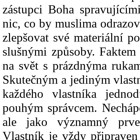
zástupci Boha spravujícím
nic, co by muslima odrazov
zlepšovat své materiální 
slušnými způsoby. Faktem v
na svět s prázdnýma rukama
Skutečným a jediným vlastn
každého vlastníka jedno
pouhým správcem. Nechápej
ale jako významný prvek
Vlastník je vždy připraven