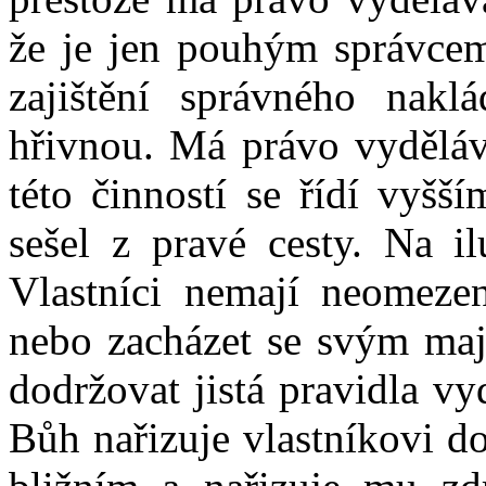
že je jen pouhým správcem
zajištění správného nakl
hřivnou. Má právo vyděláva
této činností se řídí vyšš
sešel z pravé cesty. Na il
Vlastníci nemají neomeze
nebo zacházet se svým maje
dodržovat jistá pravidla v
Bůh nařizuje vlastníkovi d