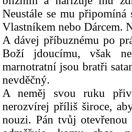
bližním a nařizuje mu zdr
Neustále se mu připomíná 
Vlastníkem nebo Dárcem. N
A dávej příbuznému po prá
Boží jdoucímu, však ne
marnotratní jsou bratři sat
nevděčný.
A neměj svou ruku přiv
nerozvírej příliš široce, 
nouzi. Pán tvůj otevřenou 