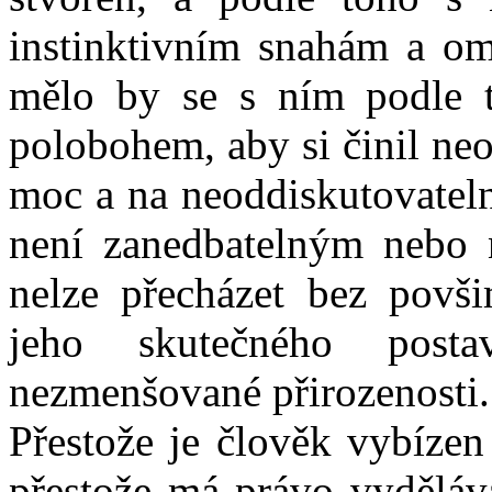
instinktivním snahám a om
mělo by se s ním podle 
polobohem, aby si činil n
moc a na neoddiskutovatel
není zanedbatelným nebo
nelze přecházet bez povši
jeho skutečného post
nezmenšované přirozenosti.
Přestože je člověk vybízen
přestože má právo vyděláva