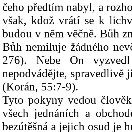
čeho předtím nabyl, a rozh
však, kdož vrátí se k lich
budou v něm věčně. Bůh zni
Bůh nemiluje žádného nevě
276). Nebe On vyzvedl
nepodvádějte, spravedlivě j
(Korán, 55:7-9).
Tyto pokyny vedou člověka
všech jednáních a obchod
bezútěšná a jejich osud je 