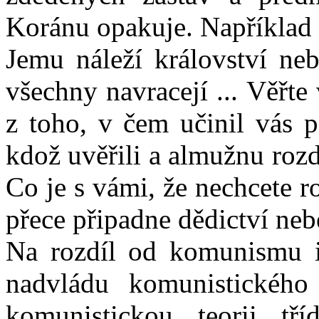
Koránu opakuje. Například s
Jemu náleží království ne
všechny navracejí ... Věřte
z toho, v čem učinil vás p
kdož uvěřili a almužnu rozd
Co je s vámi, že nechcete 
přece připadne dědictví neb
Na rozdíl od komunismu is
nadvládu komunistického
komunistickou teorii tř