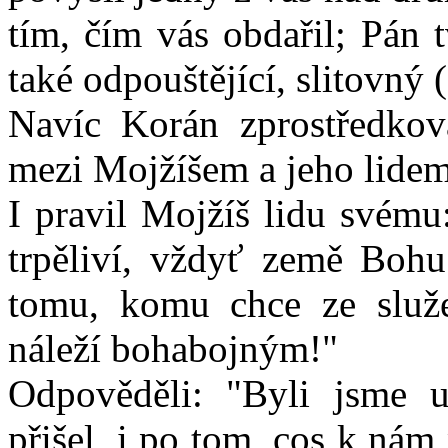
tím, čím vás obdařil; Pán t
také odpouštějící, slitovný 
Navíc Korán zprostředkov
mezi Mojžíšem a jeho lidem
I pravil Mojžíš lidu svém
trpěliví, vždyť země Bohu
tomu, komu chce ze služ
náleží bohabojným!"
Odpověděli: "Byli jsme u
přišel, i po tom, cos k nám