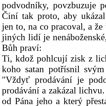
podvodníky, povzbuzuje po
Činí tak proto, aby ukázal
jen to, na co pracoval, a ž
jiných lidí je nenábožensk
Bůh praví:
Ti, kdož pohlcují zisk z li
koho satan potřísnil svým 
"Vždyť prodávání je podo
prodávání a zakázal lichvu
od Pána jeho a který přest