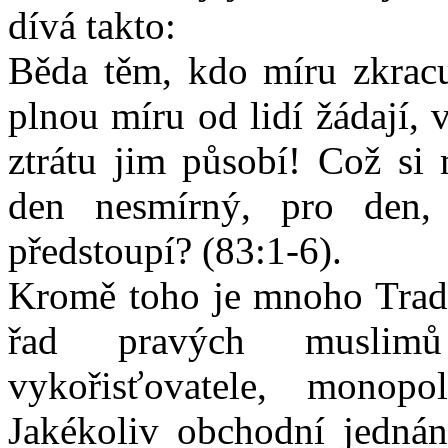
dívá takto:
Běda těm, kdo míru zkracuj
plnou míru od lidí žádají, 
ztrátu jim působí! Což si 
den nesmírný, pro den,
předstoupí? (83:1-6).
Kromě toho je mnoho Trad
řad pravých muslimů 
vykořisťovatele, monopo
Jakékoliv obchodní jednání