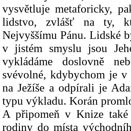
vysvětluje metaforicky, p
lidstvo, zvlášť na ty, 
Nejvyššímu Pánu. Lidské by
v jistém smyslu jsou Jeh
vykládáme doslovně neb
svévolné, kdybychom je v
na Ježíše a odpírali je Ad
typu výkladu. Korán promlo
A připomeň v Knize také 
rodiny do místa východníh