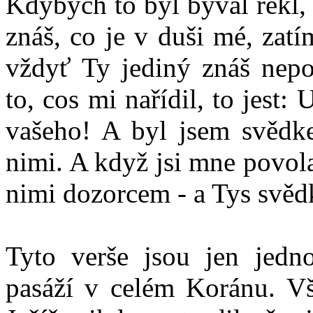
Kdybych to byl býval řekl,
znáš, co je v duši mé, zat
vždyť Ty jediný znáš nepoz
to, cos mi nařídil, to jest
vašeho! A byl jsem svědk
nimi. A když jsi mne povola
nimi dozorcem - a Tys svěd
Tyto verše jsou jen jed
pasáží v celém Koránu. Vš