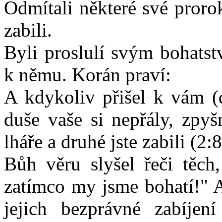
Odmítali některé své prorok
zabili.
Byli proslulí svým bohat
k němu. Korán praví:
A kdykoliv přišel k vám (d
duše vaše si nepřály, zpyšn
lháře a druhé jste zabili (2:8
Bůh věru slyšel řeči těch
zatímco my jsme bohatí!" A
jejich bezprávné zabíje