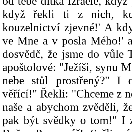
od tebe dítka Izraele, když
když řekli ti z nich, kd
kouzelnictví zjevné!' A kd
ve Mne a v posla Mého!' a 
dosvědč, že jsme do vůle T
apoštolové: "Ježíši, synu M
nebe stůl prostřený?" I o
věřící!" Řekli: "Chceme z n
naše a abychom zvěděli, ž
pak být svědky o tom!" I z