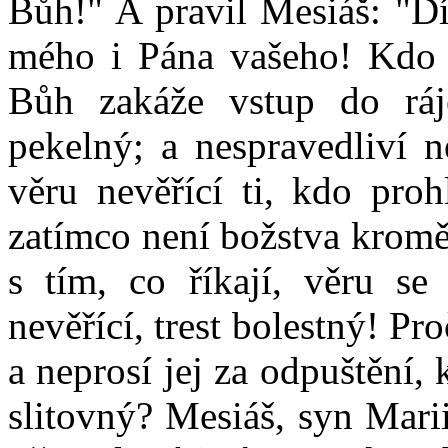
Bůh!" A pravil Mesiáš: "Dí
mého i Pána vašeho! Kdo 
Bůh zakáže vstup do rá
pekelný; a nespravedliví 
věru nevěřící ti, kdo prohl
zatímco není božstva kromě
s tím, co říkají, věru se
nevěřící, trest bolestný! Pr
a neprosí jej za odpuštění, 
slitovný? Mesiáš, syn Marii