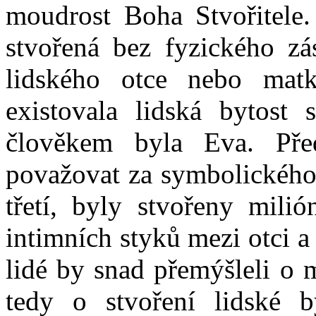
moudrost Boha Stvořitele.
stvořená bez fyzického z
lidského otce nebo mat
existovala lidská bytost 
člověkem byla Eva. Pře
považovat za symbolického 
třetí, byly stvořeny milió
intimních styků mezi otci 
lidé by snad přemýšleli o 
tedy o stvoření lidské b