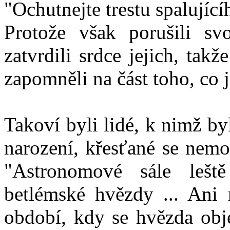
"Ochutnejte trestu spalující
Protože však porušili sv
zatvrdili srdce jejich, takž
zapomněli na část toho, co 
Takoví byli lidé, k nimž by
narození, křesťané se nemo
"Astronomové sále leště
betlémské hvězdy ... Ani 
období, kdy se hvězda obje