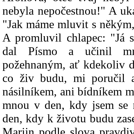
nebyla nepočestnou!" A uká
"Jak máme mluvit s někým, 
A promluvil chlapec: "Já
dal Písmo a učinil m
požehnaným, ať kdekoliv dl
co živ budu, mi poručil 
násilníkem, ani bídníkem mn
mnou v den, kdy jsem se n
den, kdy k životu budu zas
Mariin podle slova pravdi