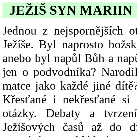
JEŽIŠ SYN MARIIN
Jednou z nejspornějších ot
Ježíše. Byl naprosto božsk
anebo byl napůl Bůh a napů
jen o podvodníka? Narodi
matce jako každé jiné dítě
Křesťané i nekřesťané si
otázky. Debaty a tvrzen
Ježíšových časů až do d