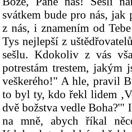
Bože, Pane náš! Sešli ná
svátkem bude pro nás, jak 
z nás, i znamením od Tebe!
Tys nejlepší z uštědřovatel
sešlu. Kdokoliv z vás vš
potrestám trestem, jakým j
veškerého!" A hle, pravil B
to byl ty, kdo řekl lidem 
dvě božstva vedle Boha?'" 
na mně, abych říkal ně