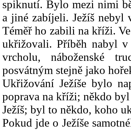
spiknutí. Bylo mezi nimi b
a jiné zabíjeli. Ježíš neb
Téměř ho zabili na kříži. Ve
ukřižovali. Příběh nabyl v
vrcholu, náboženské tru
posvátným stejně jako hoře
Ukřižování Ježíše bylo na
poprava na kříži; někdo byl
Ježíš; byl to někdo, koho u
Pokud jde o Ježíše samotn