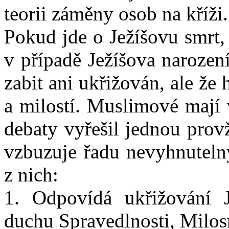
teorii záměny osob na kříži.
Pokud jde o Ježíšovu smrt,
v případě Ježíšova narozen
zabit ani ukřižován, ale ž
a milostí. Muslimové mají 
debaty vyřešil jednou provž
vzbuzuje řadu nevyhnuteln
z nich:
1. Odpovídá ukřižování 
duchu Spravedlnosti, Milos