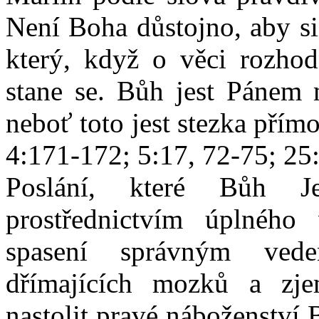
Není Boha důstojno, aby si
který, když o věci rozhod
stane se. Bůh jest Pánem m
neboť toto jest stezka přím
4:171-172; 5:17, 72-75; 25:
Poslání, které Bůh Je
prostřednictvím úplného
spasení správným ved
dřímajících mozků a zje
nastolit pravé náboženství 