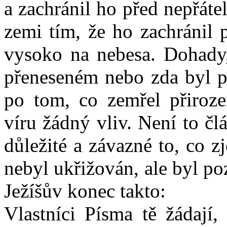
a zachránil ho před nepřáte
zemi tím, že ho zachránil 
vysoko na nebesa. Dohady,
přeneseném nebo zda byl p
po tom, co zemřel přiroze
víru žádný vliv. Není to čl
důležité a závazné to, co z
nebyl ukřižován, ale byl p
Ježíšův konec takto:
Vlastníci Písma tě žádají,