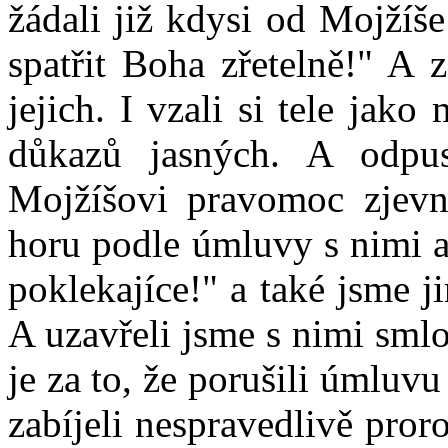
žádali již kdysi od Mojžíš
spatřit Boha zřetelně!" A 
jejich. I vzali si tele jako
důkazů jasných. A odpus
Mojžíšovi pravomoc zjevn
horu podle úmluvy s nimi a
poklekajíce!" a také jsme j
A uzavřeli jsme s nimi sml
je za to, že porušili úmluv
zabíjeli nespravedlivě proro