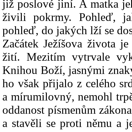
již poslové jiní. A matka 
živili pokrmy. Pohleď, j
pohleď, do jakých lží se dos
Začátek Ježíšova života je
žití. Mezitím vytrvale vy
Knihou Boží, jasnými znaky
ho však přijalo z celého sr
a mírumilovný, nemohl trpět
oddanost písmenům zákona 
a stavěli se proti němu a 