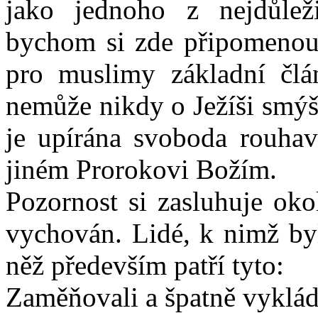
jako jednoho z nejdůleži
bychom si zde připomenout,
pro muslimy základní člá
nemůže nikdy o Ježíši smýš
je upírána svoboda rouhav
jiném Prorokovi Božím.
Pozornost si zasluhuje oko
vychován. Lidé, k nimž byl
něž především patří tyto:
Zaměňovali a špatně vyklád