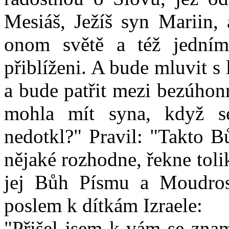
Mesiáš, Ježíš syn Mariin,
onom světě a též jední
přiblíženi. A bude mluvit s 
a bude patřit mezi bezúhon
mohla mít syna, když s
nedotkl?" Pravil: "Takto B
nějaké rozhodne, řekne tolik
jej Bůh Písmu a Moudros
poslem k dítkám Izraele:
"Přišel jsem k vám se zna