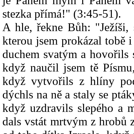
je Pánem mým i Pánem vaší
stezka přímá!" (3:45-51).
A hle, řekne Bůh: "Ježíši,
kterou jsem prokázal tobě i
duchem svatým a hovořils s
když naučil jsem tě Písmu,
když vytvořils z hlíny p
dýchls na ně a staly se pt
když uzdravils slepého a
dals vstát mrtvým z hrobů 