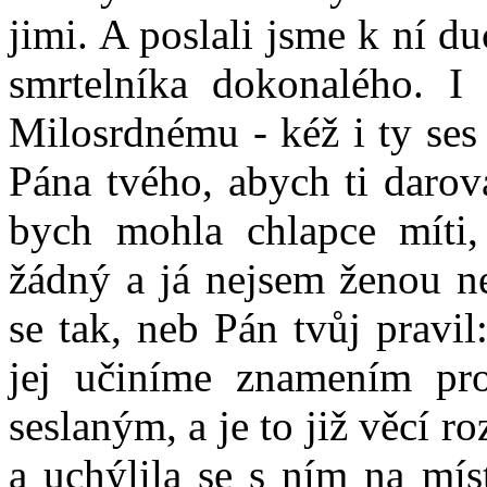
jimi. A poslali jsme k ní d
smrtelníka dokonalého. I
Milosrdnému - kéž i ty ses 
Pána tvého, abych ti darova
bych mohla chlapce míti,
žádný a já nejsem ženou n
se tak, neb Pán tvůj pravi
jej učiníme znamením pro
seslaným, a je to již věcí 
a uchýlila se s ním na míst