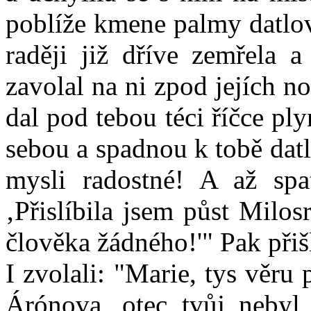
poblíže kmene palmy datlov
raději již dříve zemřela 
zavolal na ni zpod jejích 
dal pod tebou téci říčce p
sebou a spadnou k tobě datle
mysli radostné! A až spat
‚Přislíbila jsem půst Milo
člověka žádného!'" Pak přiš
I zvolali: "Marie, tys věru
Árónova, otec tvůj neby