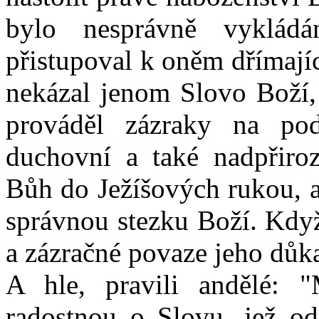
bylo nesprávně vyklád
přistupoval k oněm dřímaj
nekázal jenom Slovo Boží, 
prováděl zázraky na pod
duchovní a také nadpřiro
Bůh do Ježíšových rukou, a
správnou stezku Boží. Když
a zázračné povaze jeho důka
A hle, pravili andělé: 
radostnou o Slovu, jež od