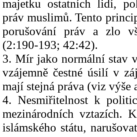
majetku ostatních lidí, p
práv muslimů. Tento princip 
porušování práv a zlo v
(2:190-193; 42:42).
3. Mír jako normální stav 
vzájemně čestné úsilí v zá
mají stejná práva (viz výše 
4. Nesmiřitelnost k polit
mezinárodních vztazích. K
islámského státu, narušova