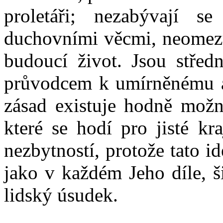
proletáři; nezabývají 
duchovními věcmi, neomezuj
budoucí život. Jsou střed
průvodcem k umírněnému a
zásad existuje hodně možn
které se hodí pro jisté kr
nezbytností, protože tato i
jako v každém Jeho díle, š
lidský úsudek.