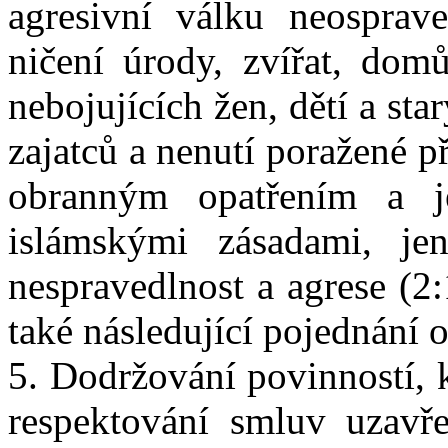
agresivní válku neosprave
ničení úrody, zvířat, dom
nebojujících žen, dětí a sta
zajatců a nenutí poražené p
obranným opatřením a je
islámskými zásadami, je
nespravedlnost a agrese (2
také následující pojednání 
5. Dodržování povinností, k
respektování smluv uzavř