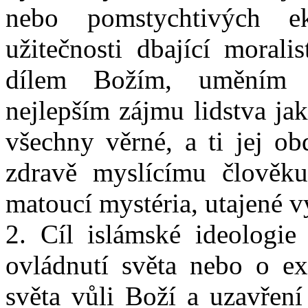
nebo pomstychtivých e
užitečnosti dbající morali
dílem Božím, uměním 
nejlepším zájmu lidstva ja
všechny věrné, a ti jej ob
zdravě myslícímu člověk
matoucí mystéria, utajené 
2. Cíl islámské ideologie
ovládnutí světa nebo o ex
světa vůli Boží a uzavření