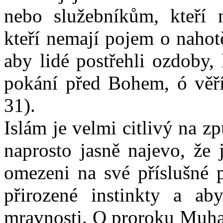
nebo služebníkům, kteří 
kteří nemají pojem o naho
aby lidé postřehli ozdoby, 
pokání před Bohem, ó věříc
31).
Islám je velmi citlivý na 
naprosto jasně najevo, že 
omezeni na své příslušné p
přirozené instinkty a ab
mravnosti. O proroku Muham