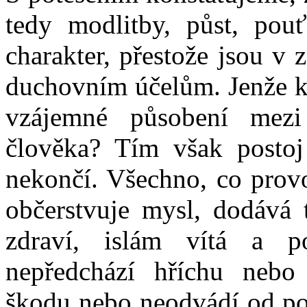
tedy modlitby, půst, pouť
charakter, přestože jsou v
duchovním účelům. Jenže kd
vzájemné působení mezi
člověka? Tím však posto
nekončí. Všechno, co prov
občerstvuje mysl, dodává t
zdraví, islám vítá a p
nepředchází hříchu nebo 
škodu nebo neodvádí od pov