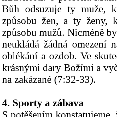
Bůh odsuzuje ty muže, kt
způsobu žen, a ty ženy, k
způsobu mužů. Nicméně byc
neukládá žádná omezení n
oblékání a ozdob. Ve skute
krásnými dary Božími a vyčí
na zakázané (7:32-33).
4. Sporty a zábava
S potěšením konstatujeme, 