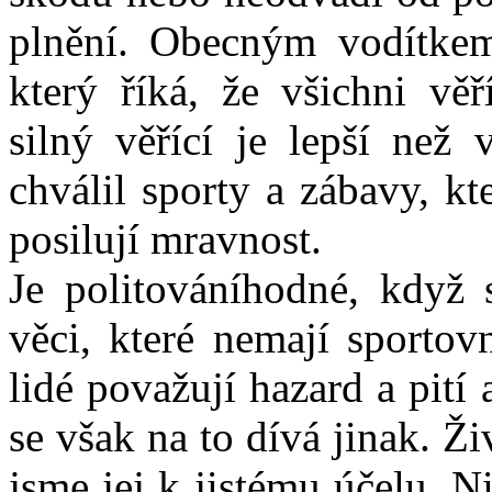
plnění. Obecným vodítkem
který říká, že všichni věř
silný věřící je lepší než 
chválil sporty a zábavy, kt
posilují mravnost.
Je politováníhodné, když 
věci, které nemají sportov
lidé považují hazard a pití
se však na to dívá jinak. Živ
jsme jej k jistému účelu. 