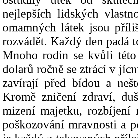
nejlepších lidských vlastn
omamných látek jsou příli
rozvádět. Každý den padá t
Mnoho rodin se kvůli této
dolarů ročně se ztrácí v jí
zavírají před bídou a neš
Kromě zničení zdraví, duše
mizení majetku, rozbíjení 
poškozování mravnosti a po