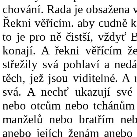
chování. Rada je obsažena v
Řekni věřícím. aby cudně klo
to je pro ně čistší, vždyť
konají. A řekni věřícím ž
střežily svá pohlaví a ne
těch, jež jsou viditelné. A
svá. A nechť ukazují sv
nebo otcům nebo tchánům
manželů nebo bratřím neb
anebo jejích ženám anebo t