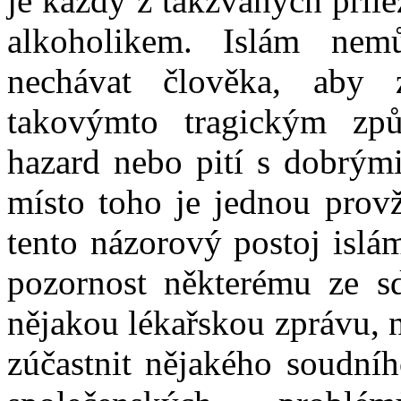
je každý z takzvaných příl
alkoholikem. Islám nem
nechávat člověka, aby 
takovýmto tragickým způ
hazard nebo pití s dobrými
místo toho je jednou prov
tento názorový postoj islám
pozornost některému ze sdě
nějakou lékařskou zprávu, n
zúčastnit nějakého soudní