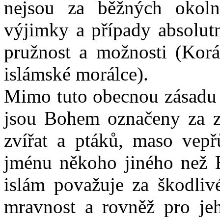
nejsou za běžných okoln
výjimky a případy absolutn
pružnost a možnosti (Korá
islámské morálce).
Mimo tuto obecnou zásadu ex
jsou Bohem označeny za z
zvířat a ptáků, maso vep
jménu někoho jiného než B
islám považuje za škodliv
mravnost a rovněž pro jeh