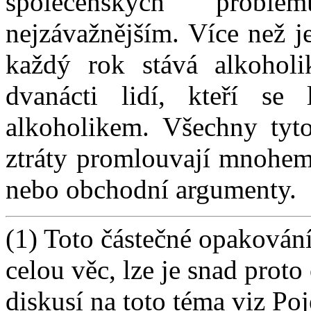
společenských probl
nejzávažnějším. Více než j
každý rok stává alkoholi
dvanácti lidí, kteří se 
alkoholikem. Všechny tyto
ztráty promlouvají mnohem 
nebo obchodní argumenty.
(1) Toto částečné opakování
celou věc, lze je snad proto
diskusí na toto téma viz P