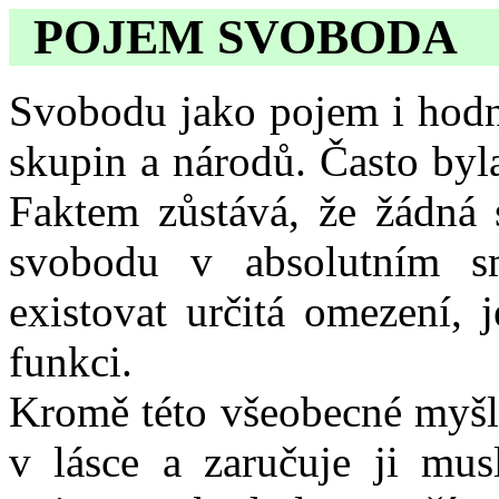
POJEM SVOBODA
Svobodu jako pojem i hodn
skupin a národů. Často byl
Faktem zůstává, že žádná 
svobodu v absolutním s
existovat určitá omezení, 
funkci.
Kromě této všeobecné myšle
v lásce a zaručuje ji mu