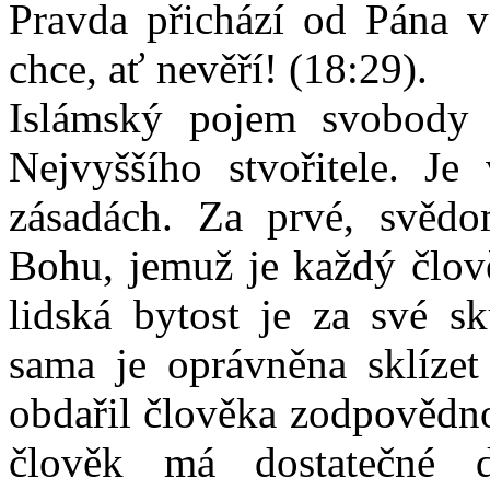
Pravda přichází od Pána v
chce, ať nevěří! (18:29).
Islámský pojem svobody j
Nejvyššího stvořitele. Je
zásadách. Za prvé, svědo
Bohu, jemuž je každý člov
lidská bytost je za své 
sama je oprávněna sklízet
obdařil člověka zodpovědno
člověk má dostatečné 