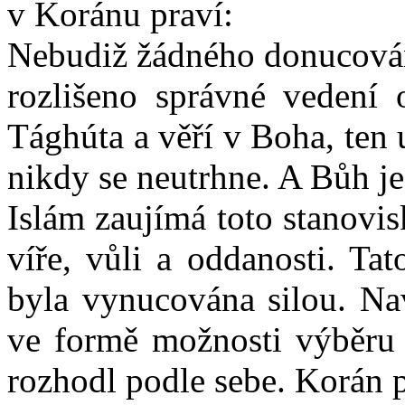
v Koránu praví:
Nebudiž žádného donucování
rozlišeno správné vedení 
Tághúta a věří v Boha, ten u
nikdy se neutrhne. A Bůh je
Islám zaujímá toto stanovis
víře, vůli a oddanosti. Ta
byla vynucována silou. Na
ve formě možnosti výběru 
rozhodl podle sebe. Korán p