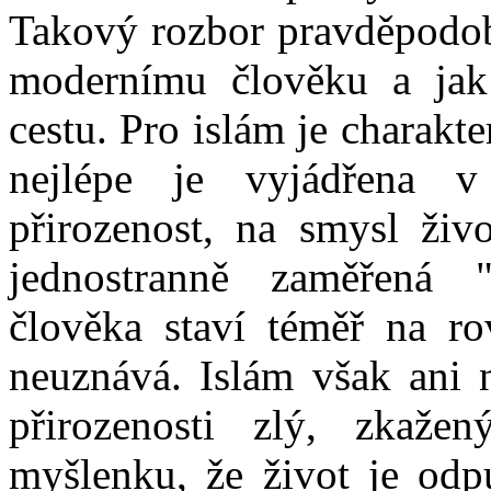
Takový rozbor pravděpodob
modernímu člověku a ja
cestu. Pro islám je charakt
nejlépe je vyjádřena 
přirozenost, na smysl živ
jednostranně zaměřená "h
člověka staví téměř na r
neuznává. Islám však ani n
přirozenosti zlý, zkaže
myšlenku, že život je odpu