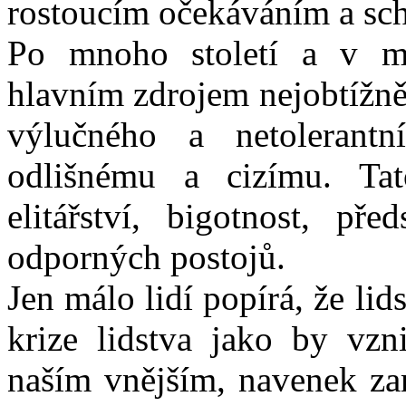
rostoucím očekáváním a sc
Po mnoho století a v m
hlavním zdrojem nejobtížněj
výlučného a netolerant
odlišnému a cizímu. Tato
elitářství, bigotnost, př
odporných postojů.
Jen málo lidí popírá, že lid
krize lidstva jako by vz
naším vnějším, navenek z