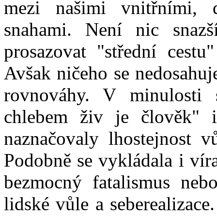
mezi našimi vnitřními, 
snahami. Není nic snazš
prosazovat "střední cestu"
Avšak ničeho se nedosahuje
rovnováhy. V minulosti
chlebem živ je člověk" in
naznačovaly lhostejnost v
Podobně se vykládala i vír
bezmocný fatalismus nebo
lidské vůle a seberealizac