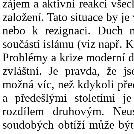
zájem a aktivní reakci vše
založení. Tato situace by je
nebo k rezignaci. Duch n
součástí islámu (viz např. K
Problémy a krize moderní d
zvláštní. Je pravda, že js
možná víc, než kdykoli pře
a předešlými stoletími je
rozdílem druhovým. Neust
soudobých obtíží může být