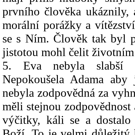
prvního člověka ukáznily, 
morální porážky a vítězství
se s Ním. Člověk tak byl p
jistotou mohl čelit životní
5. Eva nebyla slabší č
Nepokoušela Adama aby j
nebyla zodpovědná za vyhná
měli stejnou zodpovědnost 
výčitky, káli se a dostalo
Boží. To je velmi důležitý