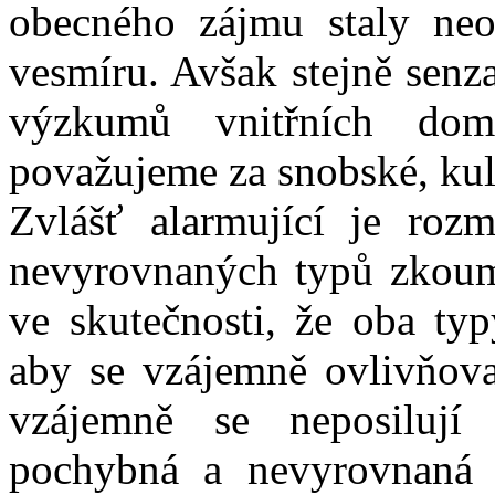
obecného zájmu staly ne
vesmíru. Avšak stejně senz
výzkumů vnitřních dom
považujeme za snobské, kul
Zvlášť alarmující je roz
nevyrovnaných typů zkoum
ve skutečnosti, že oba ty
aby se vzájemně ovlivňova
vzájemně se neposilují 
pochybná a nevyrovnaná e