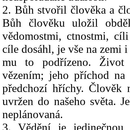
2. Bůh stvořil člověka a č
Bůh člověku uložil obdě
vědomostmi, ctnostmi, cíl
cíle dosáhl, je vše na zemi 
mu to podřízeno. Život 
vězením; jeho příchod na 
předchozí hříchy. Člověk 
uvržen do našeho světa. J
neplánovaná.
3. Vědění je jedinečnou 