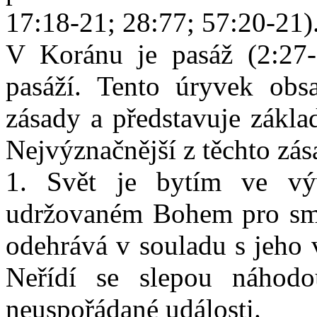
17:18-21; 28:77; 57:20-21)
V Koránu je pasáž (2:27-
pasáží. Tento úryvek obsa
zásady a představuje zákla
Nejvýznačnější z těchto zás
1. Svět je bytím ve vý
udržovaném Bohem pro smys
odehrává v souladu s jeho 
Neřídí se slepou náhodo
neuspořádané události.