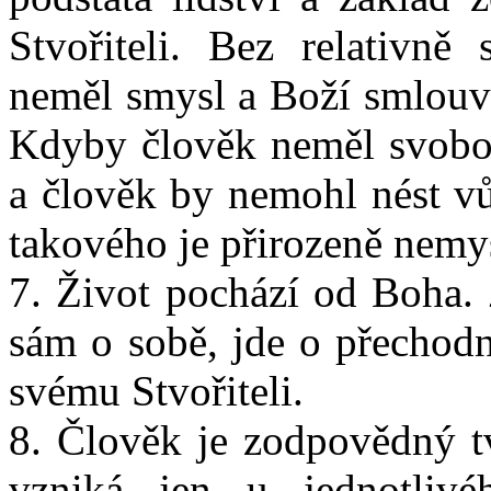
Stvořiteli. Bez relativně
neměl smysl a Boží smlouva
Kdyby člověk neměl svobod
a člověk by nemohl nést v
takového je přirozeně nemys
7. Život pochází od Boha. 
sám o sobě, jde o přechodn
svému Stvořiteli.
8. Člověk je zodpovědný t
vzniká jen u jednotlivé