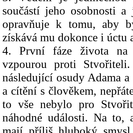
součástí jeho osobnosti a 
opravňuje k tomu, aby b
získává mu dokonce i úctu 
4. První fáze života na
vzpourou proti Stvořiteli
následující osudy Adama a E
a cítění s člověkem, nepřá
to vše nebylo pro Stvoři
náhodné události. Na to, 
mají příliš hluboký smysl.