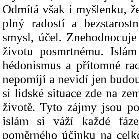
Odmítá však i myšlenku, že
plný radostí a bezstarost
smysl, účel. Znehodnocuje
životu posmrtnému. Islám
hédonismus a přítomné rad
nepomíjí a nevidí jen budo
si lidské situace zde na z
životě. Tyto zájmy jsou po
islám si váží každé fáze
poměrného účinku na celko