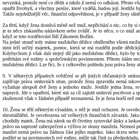
nevzniká, protože není co dědit a nikdo jí nemá co odkázat. Přesto vš
opatřit živobytí, a všechny peníze, které vydělá, budou její. Jestliž
Takže nejobtížnější věc, finanční odpovědnost, je v případě ženy si
Za třetí, když žena dostává méně než muž, nepřichází o nic, co by si 
je to něco získaného nádavkem nebo zvlášť. Je to něco, o co muž an
když se toto rozdělování řídí Zákonem Božím.
Na jedné straně tedy máme mužského dědice obtíženého všemi možným
nimi leží určitý majetek, pomoc, která se má rozdělit podle dědic
Kdybychom ji však dali stejný díl jako mužskému dědici, bylo by t
potřebám své rodiny a společenským povinnostem. Přitom islám neopo
mužskému dědici. Lze říci, že z celkového pohledu jsou práva ženy st
9. V některých případech svědčení se při jistých občanských smlo
zajišťuje práva smluvních stran, protože žena zpravidla nemá tako
vyžaduje alespoň dvě ženy a jednoho muže. Jestliže jedna žena, 
napravit. Jde o opatření, které má za cíl zajistit smluvní poctivost 
zkušenosti však v žádném případě neznamená, že je žena horší než mu
10. Žena se těší některým výsadám, o něž je muž ochuzen. Je osvobo
shromáždění. Je osvobozena od veškerých finančních závazků. Jako m
chodidly matek. Žena má nárok na tři čtvrtiny synovské lásky a laskav
právo na naprosté zabezpečení a výživu ze strany manžela. Nemusí pra
manžel nemá právo na žádnou část jejího majetku. Jako dcera nebo se
podílet se na povinnostech své rodiny, může tak činit za předpokladu, ž