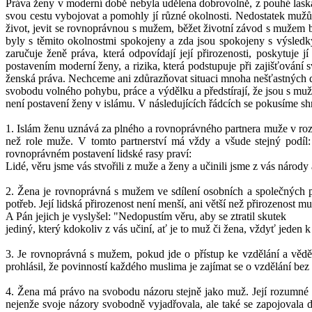
Práva ženy v moderní době nebyla udělena dobrovolně, z pouhé lask
svou cestu vybojovat a pomohly jí různé okolnosti. Nedostatek mužů
život, jevit se rovnoprávnou s mužem, běžet životní závod s mužem bo
byly s těmito okolnostmi spokojeny a zda jsou spokojeny s výsledky
zaručuje ženě práva, která odpovídají její přirozenosti, poskytuje
postavením moderní ženy, a rizika, která podstupuje při zajišťování s
ženská práva. Nechceme ani zdůrazňovat situaci mnoha nešťastných d
svobodu volného pohybu, práce a výdělku a předstírají, že jsou s mu
není postavení ženy v islámu. V následujících řádcích se pokusíme sh
1. Islám ženu uznává za plného a rovnoprávného partnera muže v rozm
než role muže. V tomto partnerství má vždy a všude stejný podíl: m
rovnoprávném postavení lidské rasy praví:
Lidé, věru jsme vás stvořili z muže a ženy a učinili jsme z vás národy
2. Žena je rovnoprávná s mužem ve sdílení osobních a společných 
potřeb. Její lidská přirozenost není menší, ani větší než přirozenost 
A Pán jejich je vyslyšel: "Nedopustím věru, aby se ztratil skutek
jediný, který kdokoliv z vás učiní, ať je to muž či žena, vždyť jeden k
3. Je rovnoprávná s mužem, pokud jde o přístup ke vzdělání a věd
prohlásil, že povinností každého muslima je zajímat se o vzdělání bez
4. Žena má právo na svobodu názoru stejně jako muž. Její rozumné n
nejenže svoje názory svobodně vyjadřovala, ale také se zapojovala