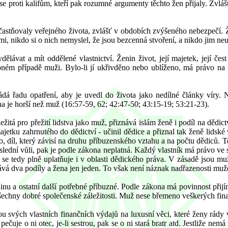
e proti kalifům, kteří pak rozumné argumenty těchto žen přijaly. Zvláš
častňovaly veřejného života, zvlášť v obdobích zvýšeného nebezpečí.
, nikdo si o nich nemyslel, že jsou bezcenná stvoření, a nikdo jim neup
ělávat a mít oddělené vlastnictví. Ženin život, její majetek, její čes
dobném případě muži. Bylo-li jí ukřivděno nebo ublíženo, má právo na 
dá řadu opatření, aby je uvedl do života jako nedílné články víry. 
ena je horší než muž (16:57-59, 62; 42:47-50; 43:15-19; 53:21-23).
ležitá pro přežití lidstva jako muž, přiznává islám ženě i podíl na dědi
jetku zahrnutého do dědictví - učinil dědice a přiznal tak ženě lidské 
 díl, který závisí na druhu příbuzenského vztahu a na počtu dědiců. Ten
ední vůli, pak je podle zákona neplatná. Každý vlastník má právo ve sv
se tedy plně uplatňuje i v oblasti dědického práva. V zásadě jsou m
ává dva podíly a žena jen jeden. To však není náznak nadřazenosti mu
nu a ostatní další potřebné příbuzné. Podle zákona má povinnost přijím
všechny dobré společenské záležitosti. Muž nese břemeno veškerých fin
 svých vlastních finančních výdajů na luxusní věci, které ženy rády v
u, pečuje o ni otec, je-li sestrou, pak se o ni stará bratr atd. Jestliže 