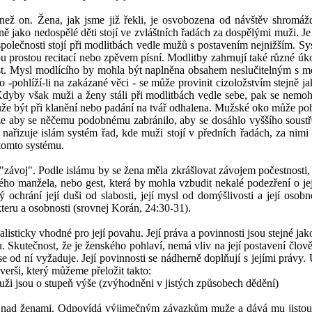
ež on. Žena, jak jsme již řekli, je osvobozena od návštěv shromážd
tejně jako nedospělé děti stojí ve zvláštních řadách za dospělými muži. 
společnosti stojí při modlitbách vedle mužů s postavením nejnižším. Sy
ou prostou recitací nebo zpěvem písní. Modlitby zahrnují také různé úko
ost. Mysl modlícího by mohla být naplněna obsahem neslučitelným s m
ko -pohlíží-li na zakázané věci - se může provinit cizoložstvím stej
dyby však muži a ženy stáli při modlitbách vedle sebe, pak se nemo
může být při klanění nebo padání na tvář odhalena. Mužské oko může po
aby se něčemu podobnému zabránilo, aby se dosáhlo vyššího soustře
 nařizuje islám systém řad, kde muži stojí v předních řadách, za nimi
tomto systému.
závoj". Podle islámu by se žena měla zkrášlovat závojem počestnosti, d
ného manžela, nebo gest, která by mohla vzbudit nekalé podezření o j
rý ochrání její duši od slabosti, její mysl od domýšlivosti a její os
teru a osobnosti (srovnej Korán, 24:30-31).
alisticky vhodné pro její povahu. Její práva a povinnosti jsou stejné jak
u. Skutečnost, že je ženského pohlaví, nemá vliv na její postavení člov
 se od ní vyžaduje. Její povinnosti se nádherně doplňují s jejími práv
erši, který můžeme přeložit takto:
uži jsou o stupeň výše (zvýhodněni v jistých způsobech dědění)
nad ženami. Odpovídá výjimečným závazkům muže a dává mu jistou 