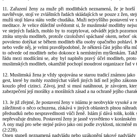
11. Zařazení ženy za muže při modlitbách neznamená, že je horší n
navštěvuje, stojí ve zvláštních řadách skládajících se pouze z žen, s
mužů stojí hlava státu vedle chudáka. Muži nejvyššího postavení ve 
meditace. Je velice důležité uvědomit si, že muslimské modlitby nejs
ve stejných řadách, mohlo by to rozptylovat, odvádět jejich pozorn
ztráta smyslu modliteb, protože cizoložství spáchané okem, neboť o
povoleno dotýkat se během modliteb těla osoby opačného pohlaví. K
nebo vedle něj, je velmi pravděpodobné, že některá část jejího těla 
to odvede od modliteb nebo dokonce k nemístným myšlenkám. Takže 
řádu mezi modlícími se, aby byl naplněn pravý účel modliteb, proto
muslimských modliteb, okamžitě pochopí moudrost organizace řad v 
12. Muslimská žena je vždy spojována se starou tradicí známou jako "
gest, které by mohly rozdmýchat vášeň jiných lidí než jejího zákon
kouzlo před cizinci. Závoj, jenž si musí natáhnout, je závojem, kte
zabezpečení její morálky a morálních zásad a na ochraně jejího charak
13. Je již zřejmé, že postavení ženy v islámu je neobvykle vysoké a re
záležitosti o něco ochuzena, získává v jiných oblastech plnou náhrad
předsudků nebo nespravedlnosti vůči ženě. Islám jí dává tolik, kolik
nepřevažuje druhou. Postavení ženy je jasně vysvětleno v koránském v
A ony mají pro sebe stejné právo jako oni podle zvyklosti, nicméně m
(2:228).
Onen stupeň neznamená nadvládu nebo uzákonění takové nadvlády 