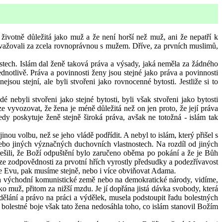
ivotně důležitá jako muž a že není horší než muž, ani že nepatří k
ovažovali za zcela rovnoprávnou s mužem. Dříve, za prvních muslimů,
tech. Islám dal ženě taková práva a výsady, jaká neměla za žádného
otlivě. Práva a povinnosti ženy jsou stejné jako práva a povinnosti
sou stejní, ale byli stvořeni jako rovnocenné bytosti. Jestliže si to
 nebyli stvořeni jako stejné bytosti, byli však stvořeni jako bytosti
e vyvozovat, že žena je méně důležitá než on jen proto, že její práva
 poskytuje ženě stejně široká práva, avšak ne totožná - islám tak
u volbu, než se jeho vládě podřídit. A nebyl to islám, který přišel s
nebo jiných význačných duchovních vlastnostech. Na rozdíl od jiných
řešili, že Boží odpuštění bylo zaručeno oběma po pokání a že je Bůh
 ze zodpovědnosti za prvotní hřích vyrostly předsudky a podezřívavost
me Evu, pak musíme stejně, nebo i více obviňovat Adama.
 na východní komunistické země nebo na demokratické národy, vidíme,
o muž, přitom za nižší mzdu. Je jí dopřána jistá dávka svobody, která
vzdělání a právo na práci a výdělek, musela podstoupit řadu bolestných
a bolestné boje však tato žena nedosáhla toho, co islám stanovil Božím