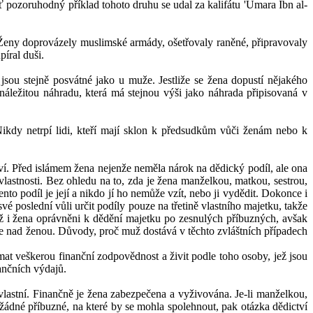
ť pozoruhodný příklad tohoto druhu se udal za kalifátu 'Umara Ibn al-
 Ženy doprovázely muslimské armády, ošetřovaly raněné, připravovaly
íral duši.
t jsou stejně posvátné jako u muže. Jestliže se žena dopustí nějakého
náležitou náhradu, která má stejnou výši jako náhrada připisovaná v
Nikdy netrpí lidi, kteří mají sklon k předsudkům vůči ženám nebo k
ctví. Před islámem žena nejenže neměla nárok na dědický podíl, ale ona
vlastnosti. Bez ohledu na to, zda je žena manželkou, matkou, sestrou,
to podíl je její a nikdo jí ho nemůže vzít, nebo ji vydědit. Dokonce i
é poslední vůli určit podíly pouze na třetině vlastního majetku, takže
už i žena oprávněni k dědění majetku po zesnulých příbuzných, avšak
že nad ženou. Důvody, proč muž dostává v těchto zvláštních případech
at veškerou finanční zodpovědnost a živit podle toho osoby, jež jsou
ančních výdajů.
lastní. Finančně je žena zabezpečena a vyživována. Je-li manželkou,
nemá žádné příbuzné, na které by se mohla spolehnout, pak otázka dědictví