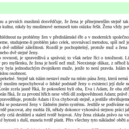
u a prvních muslimů dosvědčuje, že žena je přinejmenším stejně tak ž
 kultur, nikdy by muslimové nemuseli tuto otázku řešit. Ženu vždy p
lédnout na problémy žen v předislámské éře a v moderních společnos
e, studujeme-li problém jako celek, srovnávací metodou, spíš než jedn
vě odlišné záležitosti. Rozdíl je pochopitelný, protože muž a žena nej
nebo dvě stejné ženy.
nosti, je spravedlivá a správná; to však nelze říci o totožnosti. Lidé
 pro myšlenku, že žena je horší než muž. Neexistuje důkaz, z něhož lz
y byla jednoduchým dvojníkem muže, jenže to není pravda. Islám tedy
vislou osobnost.
elné. Stejně tak islám nestaví muže na místo pána ženy, která nemá jino
ý muslim nepochyboval o lidské podstatě ženy o existenci její duše 
Korán zcela jasně říká, že pokoušeni byli oba, Eva i Adam, že oba zh
rán říká, že za prvotní hřích nese větši díl zodpovědnosti Adam; právě
pravedlňuje, protože Adam i Eva chybovali stejně, a jestliže obviňuje
dobá se postavení ženy v žádném jiném systému. Jestliže se podíváme
tvrdě pracovat, aby mohla žít, někdy dokonce vykonává stejnou práci jak
ly celá desítiletí a staletí tvrdě bojovat. Aby žena získala právo na 
 bytosti s duší, musela tvrdě platit. Přes všechny tyto nákladné oběti 