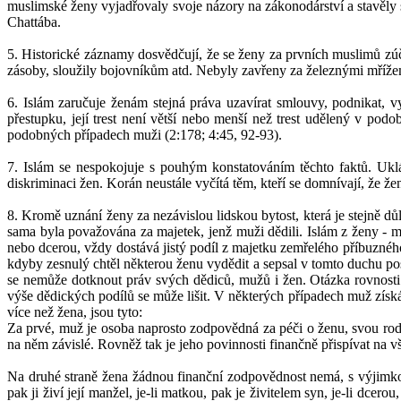
muslimské ženy vyjadřovaly svoje názory na zákonodárství a stavěly s
Chattába.
5. Historické záznamy dosvědčují, že se ženy za prvních muslimů zú
zásoby, sloužily bojovníkům atd. Nebyly zavřeny za železnými mřížemi
6. Islám zaručuje ženám stejná práva uzavírat smlouvy, podnikat, vyd
přestupku, její trest není větší nebo menší než trest udělený v po
podobných případech muži (2:178; 4:45, 92-93).
7. Islám se nespokojuje s pouhým konstatováním těchto faktů. Uklá
diskriminaci žen. Korán neustále vyčítá těm, kteří se domnívají, že ž
8. Kromě uznání ženy za nezávislou lidskou bytost, která je stejně dů
sama byla považována za majetek, jenž muži dědili. Islám z ženy - ma
nebo dcerou, vždy dostává jistý podíl z majetku zemřelého příbuzného,
kdyby zesnulý chtěl některou ženu vydědit a sepsal v tomto duchu posl
se nemůže dotknout práv svých dědiců, mužů i žen. Otázka rovnosti 
výše dědických podílů se může lišit. V některých případech muž získ
více než žena, jsou tyto:
Za prvé, muž je osoba naprosto zodpovědná za péči o ženu, svou rodi
na něm závislé. Rovněž tak je jeho povinnosti finančně přispívat na 
Na druhé straně žena žádnou finanční zodpovědnost nemá, s výjimkou
pak ji živí její manžel, je-li matkou, pak je živitelem syn, je-li dcero