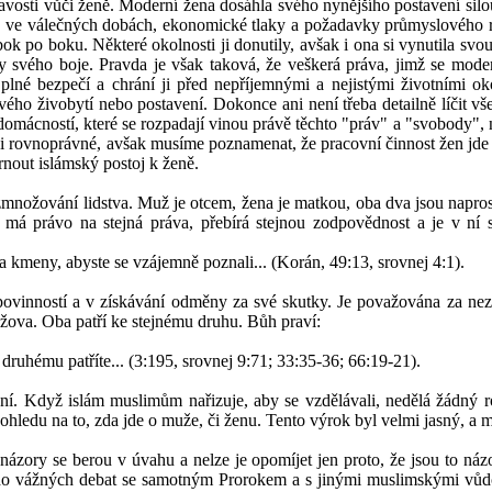
avosti vůči ženě. Moderní žena dosáhla svého nynějšího postavení sil
 ve válečných dobách, ekonomické tlaky a požadavky průmyslového roz
k po boku. Některé okolnosti ji donutily, avšak i ona si vynutila svou 
 svého boje. Pravda je však taková, že veškerá práva, jimž se moder
 jí plné bezpečí a chrání ji před nepříjemnými a nejistými životními
vého živobytí nebo postavení. Dokonce ani není třeba detailně líčit vš
omácností, které se rozpadají vinou právě těchto "práv" a "svobody", 
ži rovnoprávné, avšak musíme poznamenat, že pracovní činnost žen jde n
rnout islámský postoj k ženě.
nožování lidstva. Muž je otcem, žena je matkou, oba dva jsou naprosto
á právo na stejná práva, přebírá stejnou zodpovědnost a je v ní skr
 a kmeny, abyste se vzájemně poznali... (Korán, 49:13, srovnej 4:1).
povinností a v získávání odměny za své skutky. Je považována za ne
mužova. Oba patří ke stejnému druhu. Bůh praví:
 druhému patříte... (3:195, srovnej 9:71; 33:35-36; 66:19-21).
ění. Když islám muslimům nařizuje, aby se vzdělávali, nedělá žádný 
 ohledu na to, zda jde o muže, či ženu. Tento výrok byl velmi jasný, a 
ázory se berou v úvahu a nelze je opomíjet jen proto, že jsou to náz
 do vážných debat se samotným Prorokem a s jinými muslimskými vůdci