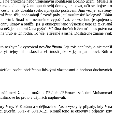
ou a ne přirozeně nebo vzájemným souhlasem Božího učení. Musela si
voje donutily ženu opustit svůj domov, pracovat, učit se, bojovat o
cestu, a tak dosáhla svého nynějšího postavení. Jiná věc je, zda ženy
ní žena těší, nedosahují úrovně práv její muslimské kolegyně. Islám
 okolnostmi. Snad zde nemusíme vypočítávat, co všechno je spojeno s
echny útrapy a obtíže, jež ji obklopují jako výsledek boje za takzvaná
na něž je moderní žena pyšná. Většina dnešních žen má dnes právo na
a vrub jejich rodin. To vše je zřejmé a jasné. Dostatečně známé však
 nezbytní k vytvoření nového života. Její role není tedy o nic menší
yt stejný díl lidskosti a vlastností jako v jejím partnerovi. Bůh o
závislou osobu obdařenou lidskými vlastnostmi a hodnou duchovních
rozdíl mezi ženou a mužem. Před téměř čtrnácti staletími Muhammad
muslimové ho proto v dějinách naplňovali.
ory ženy. V Koránu a v dějinách se často vyskytly případy, kdy žena
 (Korán. 58:1- 4; 60:10-12). Kromě toho se objevily i případy, kdy