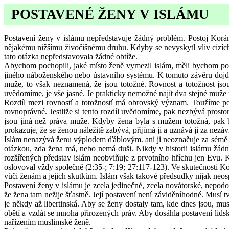
POSTAVENÉ ŽENY V ISLÁMU
Postavení ženy v islámu nepředstavuje žádný problém. Postoj Korán
nějakému nižšímu živočišnému druhu. Kdyby se nevyskytl vliv cizích
tato otázka nepředstavovala žádné obtíže.
Abychom pochopili, jaké místo ženě vymezil islám, měli bychom poh
jiného náboženského nebo ústavního systému. K tomuto závěru dojdem
muže, to však neznamená, že jsou totožné. Rovnost a totožnost jsou d
uvědomíme, je vše jasné. Je prakticky nemožné najít dva stejné muže 
Rozdíl mezi rovností a totožností má obrovský význam. Toužíme po rov
rovnoprávné. Jestliže si tento rozdíl uvědomíme, pak nezbývá prostor
jsou jiná než práva muže. Kdyby žena byla s mužem totožná, pak b
prokazuje, že se ženou náležitě zabývá, přijímá ji a uznává ji za nezá
Islám nenazývá ženu výplodem ďáblovým. ani ji neoznačuje za sémě pek
otázkou, zda žena má, nebo nemá duši. Nikdy v historii islámu žádn
rozšířených představ islám neobviňuje z prvotního hříchu jen Evu. 
oslovoval vždy společně (2:35-; 7:19; 27:117-123). Ve skutečnosti Ko
vůči ženám a jejich skutkům. Islám však takové předsudky nijak neos
Postavení ženy v islámu je zcela jedinečné, zcela novátorské, nepo
že žena tam nežije šťastně. Její postavení není záviděníhodné. Musí 
je někdy až libertinská. Aby se ženy dostaly tam, kde dnes jsou, muse
obětí a vzdát se mnoha přirozených práv. Aby dosáhla postavení lidské
nařízením muslimské ženě.