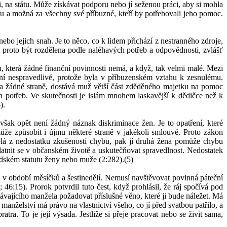
i, na státu. Může získávat podporu nebo jí seženou práci, aby si mohla
dinu a možná za všechny své příbuzné, kteří by potřebovali jeho pomoc.
ebo jejich snah. Je to něco, co k lidem přichází z nestranného zdroje,
 proto být rozdělena podle naléhavých potřeb a odpovědnosti, zvlášť
která žádné finanční povinnosti nemá, a když, tak velmi malé. Mezi
 ní nespravedlivé, protože byla v příbuzenském vztahu k zesnulému.
na žádné straně, dostává muž větší část zděděného majetku na pomoc
h potřeb. Ve skutečnosti je islám mnohem laskavější k dědičce než k
).
ak opět není žádný náznak diskriminace žen. Je to opatření, které
ůže způsobit i újmu některé straně v jakékoli smlouvě. Proto zákon
lá z nedostatku zkušeností chybu, pak jí druhá žena pomůže chybu
uplatnit se v občanském životě a uskutečňovat spravedlnost. Nedostatek
idském statutu ženy nebo muže (2:282).(5)
 v období měsíčků a šestinedělí. Nemusí navštěvovat povinná páteční
:15). Prorok potvrdil tuto čest, když prohlásil, že ráj spočívá pod
távajícího manžela požadovat příslušné věno, které ji bude náležet. Má
nželství má právo na vlastnictví všeho, co jí před svatbou patřilo, a
a. To je její výsada. Jestliže si přeje pracovat nebo se živit sama,