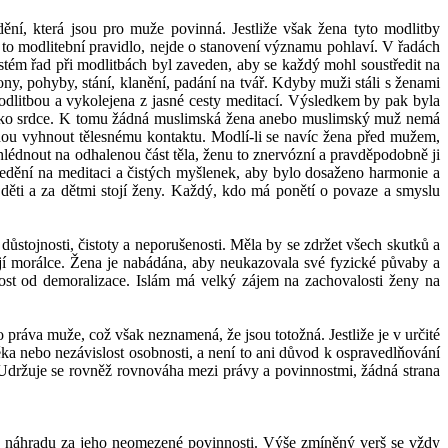
ění, která jsou pro muže povinná. Jestliže však žena tyto modlitby
Je to modlitební pravidlo, nejde o stanovení významu pohlaví. V řadách
stém řad při modlitbách byl zaveden, aby se každý mohl soustředit na
ny, pohyby, stání, klanění, padání na tvář. Kdyby muži stáli s ženami
odlitbou a vykolejena z jasné cesty meditací. Výsledkem by pak byla
ně jako srdce. K tomu žádná muslimská žena anebo muslimský muž nemá
hou vyhnout tělesnému kontaktu. Modlí-li se navíc žena před mužem,
hlédnout na odhalenou část těla, ženu to znervózní a pravděpodobně ji
dění na meditaci a čistých myšlenek, aby bylo dosaženo harmonie a
 děti a za dětmi stojí ženy. Každý, kdo má ponětí o povaze a smyslu
ůstojnosti, čistoty a neporušenosti. Měla by se zdržet všech skutků a
ejí morálce. Žena je nabádána, aby neukazovala své fyzické půvaby a
obnost od demoralizace. Islám má velký zájem na zachovalosti ženy na
o práva muže, což však neznamená, že jsou totožná. Jestliže je v určité
ěka nebo nezávislost osobnosti, a není to ani důvod k ospravedlňování
y. Udržuje se rovněž rovnováha mezi právy a povinnostmi, žádná strana
náhradu za jeho neomezené povinnosti. Výše zmíněný verš se vždy