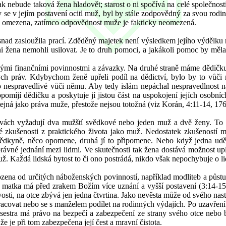
ak nebude taková žena hladovět; starost o ni spočívá na celé společnost
e by se v jejím postavení ocitl muž, byl by stále zodpovědný za svou ro
lně omezena, zatímco odpovědnost muže je fakticky neomezená.
snad zasloužila prací. Zděděný majetek není výsledkem jejího výdělku n
i žena nemohli usilovat. Je to druh pomoci, a jakákoli pomoc by měla
i finančními povinnostmi a závazky. Na druhé straně máme dědičku, 
kých práv. Kdybychom ženě upřeli podíl na dědictví, bylo by to vůči
o nespravedlivé vůči němu. Aby tedy islám nepáchal nespravedlnost 
míjí dědičku a poskytuje jí jistou část na uspokojení jejích osobníc
ejná jako práva muže, přestože nejsou totožná (viz Korán, 4:11-14, 176
uvách vyžadují dva mužští svědkové nebo jeden muž a dvě ženy. To vš
vé zkušenosti z praktického života jako muž. Nedostatek zkušeností m
svědkyně, něco opomene, druhá jí to připomene. Nebo když jedna udě
a správné jednání mezi lidmi. Ve skutečnosti tak žena dostává možnost 
ž. Každá lidská bytost to či ono postrádá, nikdo však nepochybuje o l
zena od určitých náboženských povinností, například modliteb a půstu
atka má před zrakem Božím více uznání a vyšší postavení (3:14-15; 46
osti, na otce zbývá jen jedna čtvrtina. Jako nevěsta může od svého nas
covat nebo se s manželem podílet na rodinných výdajích. Po uzavření ma
stra má právo na bezpečí a zabezpečení ze strany svého otce nebo bratr
e je při tom zabezpečena její čest a mravní čistota.