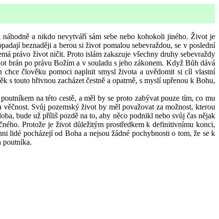
 náhodně a nikdo nevytváří sám sebe nebo kohokoli jiného. Život je
padají beznaději a berou si život pomalou sebevraždou, se v poslední
 nemá právo život ničit. Proto islám zakazuje všechny druhy sebevraždy
život brán po právu Božím a v souladu s jeho zákonem. Když Bůh dává
chce člověku pomoci naplnit smysl života a uvědomit si cíl vlastní
ěk s touto hřivnou zacházet čestně a opatrně, s myslí upřenou k Bohu,
 poutníkem na této cestě, a měl by se proto zabývat pouze tím, co mu
na věčnost. Svůj pozemský život by měl považovat za možnost, kterou
oba, bude už příliš pozdě na to, aby něco podnikl nebo svůj čas nějak
čného. Protože je život důležitým prostředkem k definitivnímu konci,
chni lidé pocházejí od Boha a nejsou žádné pochybnosti o tom, že se k
 poutníka.