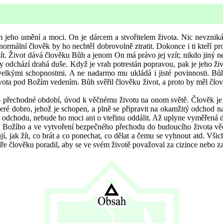
m jeho umění a moci. On je dárcem a stvořitelem života. Nic nevzniká
rmální člověk by ho nechtěl dobrovolně ztratit. Dokonce i ti kteří pro
st žít. Život dává člověku Bůh a jenom On má právo jej vzít; nikdo jiný
ky odchází drahá duše. Když je vrah potrestán popravou, pak je jeho 
velkými schopnostmi. A ne nadarmo mu ukládá i jisté povinnosti. Bůh 
ivota pod Božím vedením. Bůh svěřil člověku život, a proto by měl člov
 to přechodné období, úvod k věčnému životu na onom světě. Člověk je
eré dobro, jehož je schopen, a plně se připravit na okamžitý odchod 
čas odchodu, nebude ho moci ani o vteřinu oddálit. Až uplyne vyměřená d
ení Božího a ve vytvoření bezpečného přechodu do budoucího života vě
jí, jak žít, co brát a co ponechat, co dělat a čemu se vyhnout atd. Vši
lověku poradil, aby se ve svém životě považoval za cizince nebo za