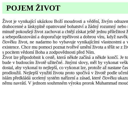
POJEM ŽIVOT
Život je vynikající ukázkou Boží moudrosti a vědění, živým odraze
drahocenné a láskyplně opatrované bohatství a žádný rozumný nebo no
minutě pokoušejí život zachovat a chtějí získat ještě jednu příležito
a sebepoškozování a doporučuje trpělivost a dobrou víru, když navě
člověku život, ne nadarmo ho vybavuje vynikajícími vlastnostmi a 
existence. Chce mu pomoci poznat tvořivé umění života a těšit se z ž
s pocitem vědomí Boha a zodpovědnosti před Ním.
Život lze připodobnit k cestě, která někde začíná a někde končí. Je
bude v budoucím životě užitečné. Jinými slovy, měl by vykonat vešk
dostal, aby vykonal to nejlepší, co vykonat lze, protože až nastane 
prodloužil. Nejlepší využití života proto spočívá v životě podle uč
islám předkládá ucelený systém nařízení a zásad, které člověku ukazu
němu navrátí. V jednom souhrnném výroku prorok Muhammad moudře č