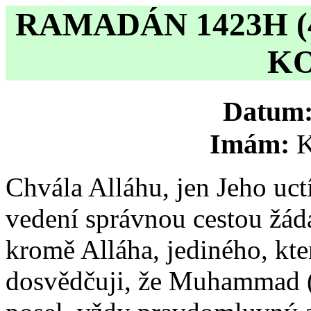
RAMADÁN 1423H (4
K
Datum
Imám:
K
Chvála Alláhu, jen Jeho uc
vedení správnou cestou žád
kromě Alláha, jediného, kte
dosvědčuji, že Muhammad (