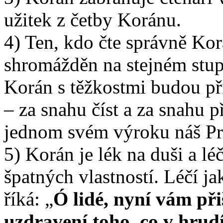
užitek z četby Koránu.
4) Ten, kdo čte správně Ko
shromážděn na stejném stupn
Korán s těžkostmi budou p
– za snahu číst a za snahu p
jednom svém výroku náš Pro
5) Korán je lék na duši a léč
špatných vlastností. Léčí ja
říká: „
Ó lidé, nyní vám př
uzdravení toho, co v hrudí