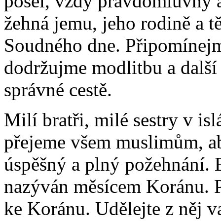
posel, vždy pravdomluvný 
žehná jemu, jeho rodině a t
Soudného dne. Připomínejme
dodržujme modlitbu a další 
správné cestě.
Milí bratři, milé sestry v is
přejeme všem muslimům, ab
úspěšný a plný požehnání. 
nazýván měsícem Koránu. Pr
ke Koránu. Udělejte z něj v