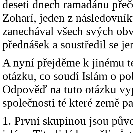
deseti dnech ramadánu přeč
Zoharí, jeden z následovní
zanechával všech svých obvy
přednášek a soustředil se j
A nyní přejděme k jinému t
otázku, co soudí Islám o p
Odpověď na tuto otázku vyp
společnosti té které země pat
1. První skupinou jsou půvo