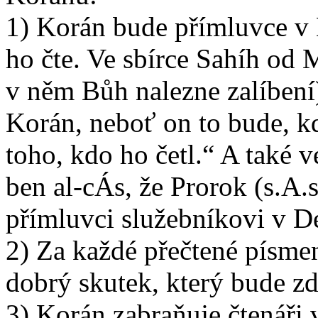
1) Korán bude přímluvce v
ho čte. Ve sbírce Sahíh od
v něm Bůh nalezne zalíbení),
Korán, neboť on to bude, k
toho, kdo ho četl.“ A také
ben al-cÁs, že Prorok (s.A.
přímluvci služebníkovi v D
2) Za každé přečtené písme
dobrý skutek, který bude zd
3) Korán zabraňuje čtenáři v