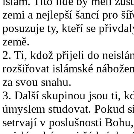
islám. Tito lidé by měli zůs
zemi a nejlepší šancí pro ší
posuzuje ty, kteří se přivdal
země.
2. Ti, kdož přijeli do neis
rozšiřovat islámské nábože
za svou snahu.
3. Další skupinou jsou ti, k
úmyslem studovat. Pokud si
setrvají v poslušnosti Bohu,