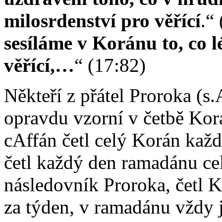
milosrdenství pro věřící
.“
sesíláme v Koránu to, co 
věřící,…
“ (17:82)
Někteří z přátel Proroka (s.
opravdu vzorní v četbě Ko
cAffán četl celý Korán kaž
četl každý den ramadánu ce
následovník Proroka, četl
za týden, v ramadánu vždy j