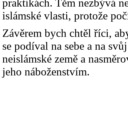
praktikách. Těm nezbývá než
islámské vlasti, protože poč
Závěrem bych chtěl říci, ab
se podíval na sebe a na svůj
neislámské země a nasměrov
jeho náboženstvím.