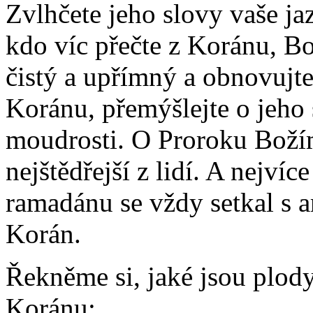
Zvlhčete jeho slovy vaše ja
kdo víc přečte z Koránu, Bo
čistý a upřímný a obnovujte 
Koránu, přemýšlejte o jeho 
moudrosti. O Proroku Božím
nejštědřejší z lidí. A nejví
ramadánu se vždy setkal s a
Korán.
Řekněme si, jaké jsou plod
Koránu: