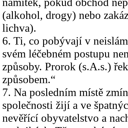
námitek, pokud obchod nep
(alkohol, drogy) nebo zak
lichva).
6. Ti, co pobývají v neislá
svém léčebném postupu nemě
způsoby. Prorok (s.A.s.) ře
způsobem.“
7. Na posledním místě zmíní
společnosti žijí a ve špatn
nevěřící obyvatelstvo a nac