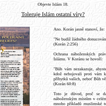
Objevte Islám 18.
Toleruje Islám ostatní víry?
Ano. Korán jasně stanoví, že:
"Ne budiž žádného donucování
(Korán 2:256)
Ochrana náboženských práv
Islámu. V Koránu se hovoří:
"Bůh vám nezakazuje, abyste
kdož nebojovali proti vám k
příbytků vašich, neboť Bůh vě
(Korán 60:8)
Toto je důvod, proč se d
náboženským místům v celém 
mnoho příkladů muslimské to