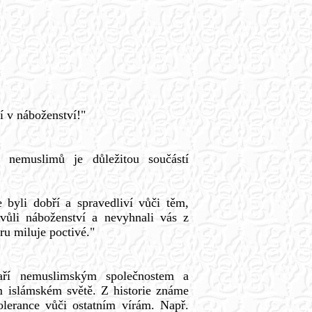
 v náboženství!"
 nemuslimů je důležitou součástí
 byli dobří a spravedliví vůči těm,
vůli náboženství a nevyhnali vás z
ru miluje poctivé."
aří nemuslimským společnostem a
islámském světě. Z historie známe
lerance vůči ostatním vírám. Např.