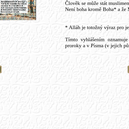
Člověk se může stát muslimem,
Není boha kromě Boha* a že
* Alláh je totožný výraz pro 
Tímto vyhlášením oznamuje 
proroky a v Písma (v jejich pů