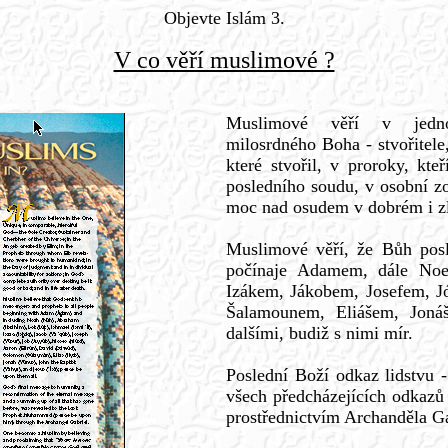
Objevte Islám 3.
V co věří muslimové ?
Muslimové věří v jednoh
milosrdného Boha - stvořitele,
které stvořil, v proroky, kte
posledního soudu, v osobní z
moc nad osudem v dobrém i zl
Muslimové věří, že Bůh posl
počínaje Adamem, dále No
Izákem, Jákobem, Josefem, 
Šalamounem, Eliášem, Joná
dalšími, budiž s nimi mír.
Poslední Boží odkaz lidstvu 
všech předcházejících odkaz
prostřednictvím Archanděla Ga