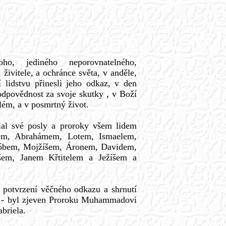
o, jediného neporovnatelného,
 živitele, a ochránce světa, v anděle,
ří lidstvu přinesli jeho odkaz, v den
odpovědnost za svoje skutky , v Boží
ém, a v posmrtný život.
al své posly a proroky všem lidem
em, Abrahámem, Lotem, Ismaelem,
Jóbem, Mojžíšem, Áronem, Davidem,
šem, Janem Křtitelem a Ježíšem a
- potvrzení věčného odkazu a shrnutí
ů - byl zjeven Proroku Muhammadovi
briela.