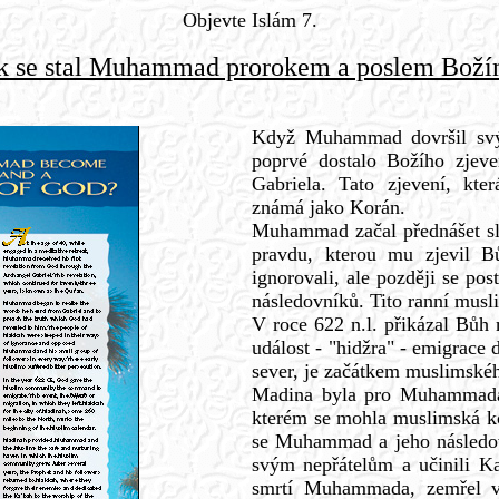
Objevte Islám 7.
k se stal Muhammad prorokem a poslem Bož
Když Muhammad dovršil svý
poprvé dostalo Božího zjeve
Gabriela. Tato zjevení, kte
známá jako Korán.
Muhammad začal přednášet slo
pravdu, kterou mu zjevil
ignorovali, ale později se pos
následovníků. Tito ranní musl
V roce 622 n.l. přikázal Bůh
událost - "hidžra" - emigrace
sever, je začátkem muslimské
Madina byla pro Muhammada
kterém se mohla muslimská ko
se Muhammad a jeho následovn
svým nepřátelům a učinili K
smrtí Muhammada, zemřel ve