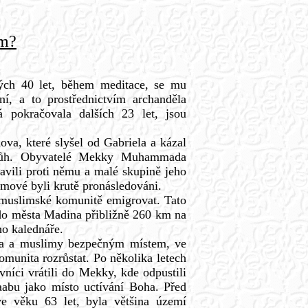
ím?
ch 40 let, během meditace, se mu
ní, a to prostřednictvím archanděla
rá pokračovala dalších 23 let, jsou
va, které slyšel od Gabriela a kázal
 Bůh. Obyvatelé Mekky Muhammada
tavili proti němu a malé skupině jeho
imové byli krutě pronásledováni.
 muslimské komunitě emigrovat. Tato
 do města Madina přibližně 260 km na
ho kalednáře.
 a muslimy bezpečným místem, ve
munita rozrůstat. Po několika letech
íci vrátili do Mekky, kde odpustili
aabu jako místo uctívání Boha. Před
 věku 63 let, byla většina území